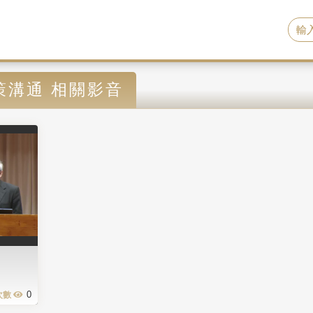
策溝通 相關影音
0