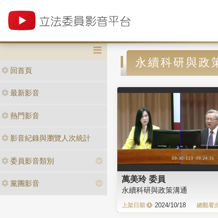
永續科研與政
回首頁
最新影音
熱門影音
影音紀錄與瀏覽人次統計
委員影音類別
萬美玲 委員
黨團影音
永續科研與政策溝通
2024/10/18