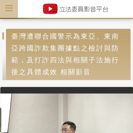
臺灣遭聯合國警示為東亞、東南
亞跨國詐欺集團據點之檢討與防
範，及打詐四法與相關子法施行
後之具體成效 相關影音