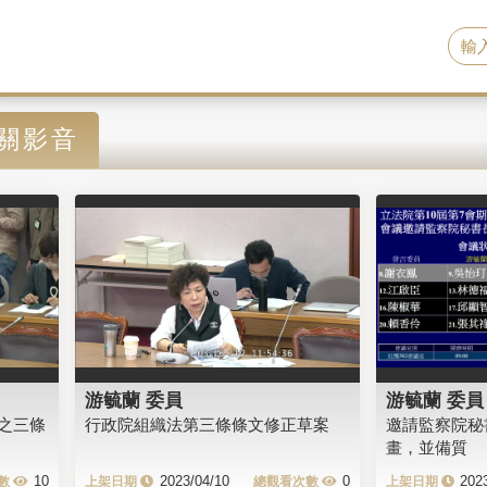
相關影音
游毓蘭 委員
游毓蘭 委員
之三條
行政院組織法第三條條文修正草案
邀請監察院秘
畫，並備質
10
2023/04/10
0
202