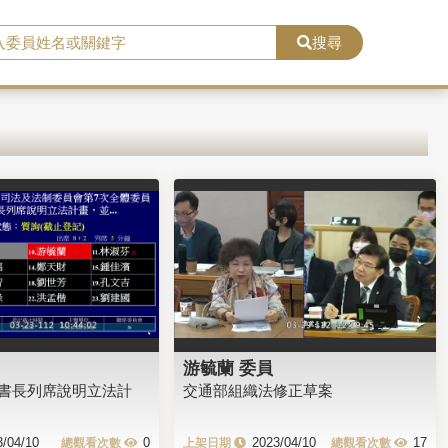
搜尋
游毓蘭 委員
書長列席說明立法計
交通部組織法修正草案
3/04/10
0
2023/04/10
17