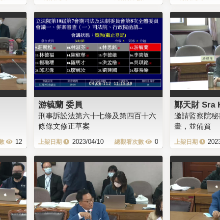
游毓蘭 委員
鄭天財 Sra 
刑事訴訟法第六十七條及第四百十六
邀請監察院秘
條條文修正草案
畫，並備質
12
2023/04/10
0
202