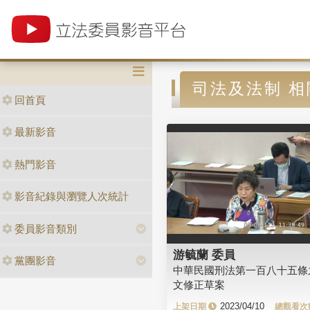
司法及法制 
回首頁
最新影音
熱門影音
影音紀錄與瀏覽人次統計
委員影音類別
游毓蘭 委員
黨團影音
中華民國刑法第一百八十五條
文修正草案
2023/04/10