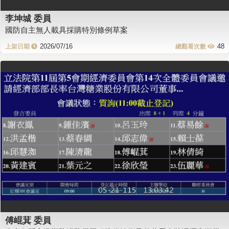
李坤城 委員
國防自主無人載具採購特別條例草案
2026/07/16
48
傅崐萁 委員