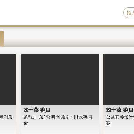
賴士葆 委員
賴士葆 委員
條例第
第9屆 第1會期 會議別：財政委員
公益彩券發行
會
案