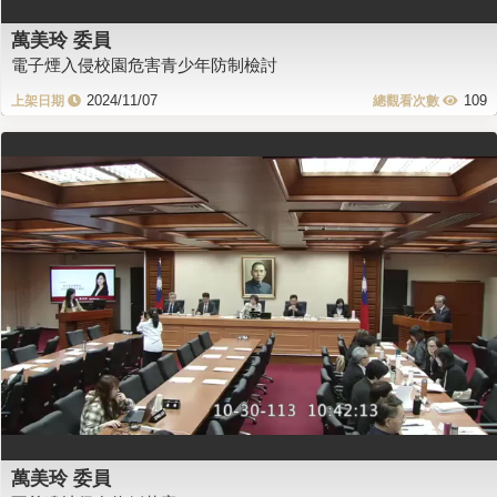
萬美玲 委員
電子煙入侵校園危害青少年防制檢討
2024/11/07
109
萬美玲 委員