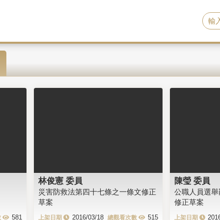
林俊憲 委員
陳瑩 委員
災害防救法第四十七條之一條文修正
公職人員選舉
草案
修正草案
581
2016/03/18
515
201