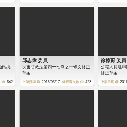
邱志偉 委員
徐榛蔚 委員
辦理耐
災害防救法第四十七條之一條文修正
公職人員選舉
草案
修正草案
642
2016/03/17
423
201