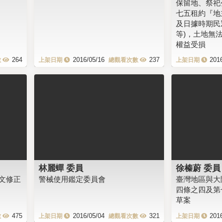
保留地、祭祀
七五租約『地
及日據時期民
等)，土地無
權益受損
264
2016/05/16
237
201
林麗蟬 委員
徐榛蔚 委員
文修正
警械使用鑑定委員會
臺灣地區與大
四條之四及第
草案
475
2016/05/04
321
201