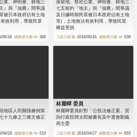
公業、神明會、耕地三
保留地、祭祀公業、神明會、耕地三
主』與『佃農』間爭議
七五租約『地主』與『佃農』間爭議
眾被日本政府佔有土地
及日據時期民眾被日本政府佔有土地
法有效利用，導致民眾
等)，土地無法有效利用，導致民眾
權益受損
6/05/16
306
2016/05/16
539
林麗蟬 委員
陸地區人民關係條例第
林麗蟬委員針對「公投法修正案」質
七十九條之三條文修正
詢行政院簡太郎秘書長及中選會劉義
周主委
6/04/28
510
2016/04/27
833