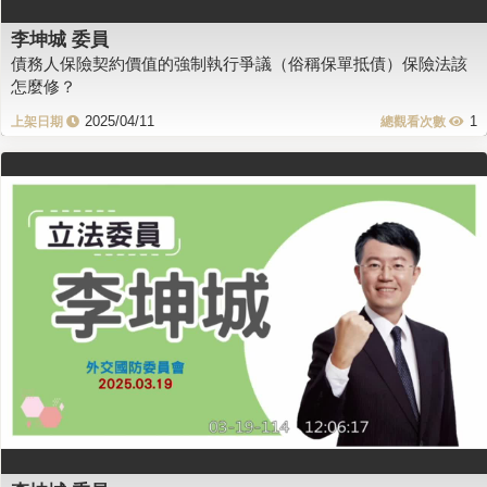
李坤城 委員
債務人保險契約價值的強制執行爭議（俗稱保單抵債）保險法該
怎麼修？
2025/04/11
1