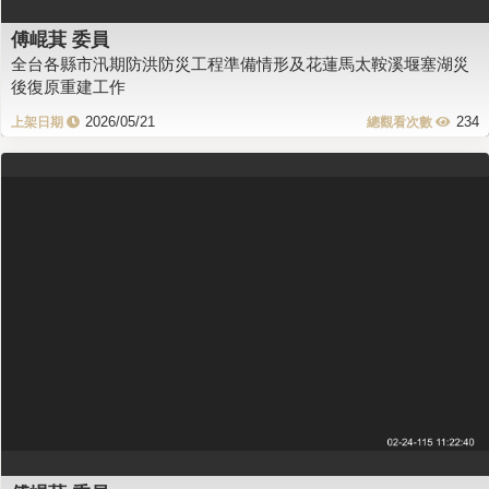
傅崐萁 委員
全台各縣市汛期防洪防災工程準備情形及花蓮馬太鞍溪堰塞湖災
後復原重建工作
2026/05/21
234