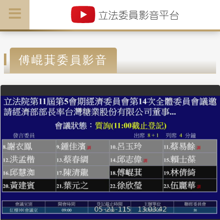
傅崐萁委員影音