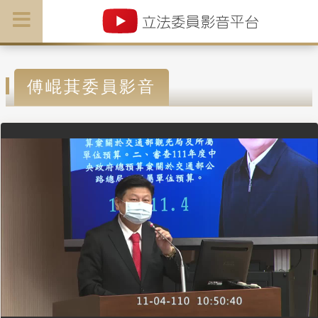
傅崐萁委員影音