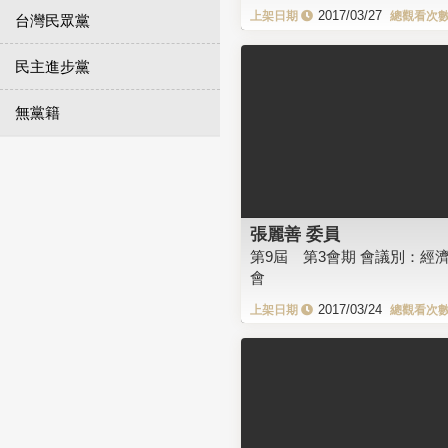
2017/03/27
台灣民眾黨
民主進步黨
無黨籍
張麗善 委員
第9屆 第3會期 會議別：經
會
2017/03/24