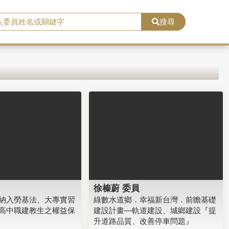
搜尋
徐榛蔚 委員
納入勞基法、大專實習
綠數水道鄉．幸福新台灣．前瞻基礎
高中職建教生之權益保
建設計畫—軌道建設、城鄉建設『提
升道路品質、改善停車問題』