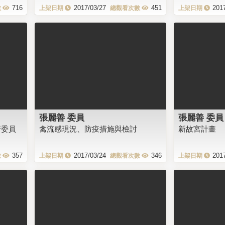
716
2017/03/27
451
201
張麗善 委員
張麗善 委員
濟委員
禽流感現況、防疫措施與檢討
新故宮計畫
357
2017/03/24
346
201