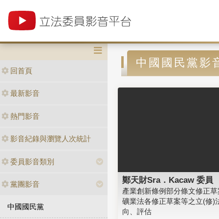
中國國民黨影
回首頁
最新影音
熱門影音
影音紀錄與瀏覽人次統計
委員影音類別
鄭天財Sra．Kacaw 委員
黨團影音
產業創新條例部分條文修正草
礦業法各修正草案等之立(修)
中國國民黨
向、評估