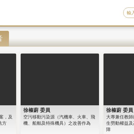
音
徐榛蔚 委員
徐榛蔚 委員
案，及
空污移動污染源（汽機車、火車、飛
大專兼任教師
法方
機、船舶及特殊機具）之改善作為
生勞動權益及
障