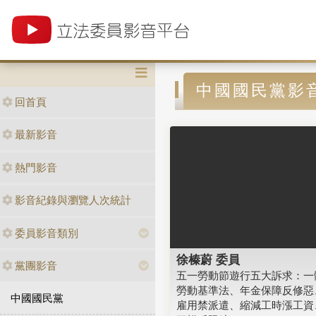
中國國民黨影
回首頁
最新影音
熱門影音
影音紀錄與瀏覽人次統計
委員影音類別
徐榛蔚 委員
黨團影音
五一勞動節遊行五大訴求：一
勞動基準法、年金保障反修惡
中國國民黨
雇用禁派遣、縮減工時漲工資