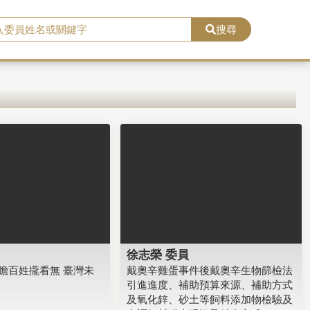
搜尋
徐志榮 委員
瞻百姓攏看無 臺灣未
戴奧辛雞蛋事件後戴奧辛生物篩檢法
引進進度、補助預算來源、補助方式
及氧化鋅、砂土等飼料添加物檢驗及