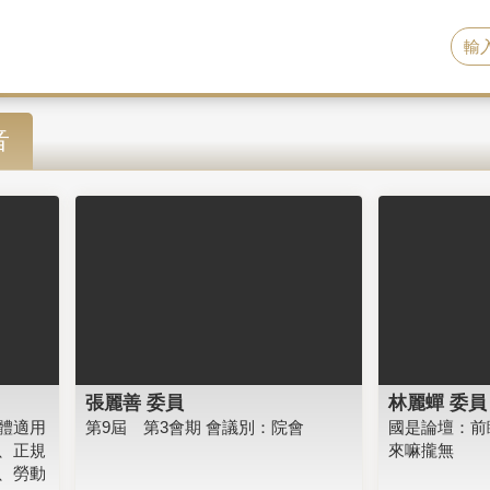
音
張麗善 委員
林麗蟬 委員
體適用
第9屆 第3會期 會議別：院會
國是論壇：前
、正規
來嘛攏無
、勞動