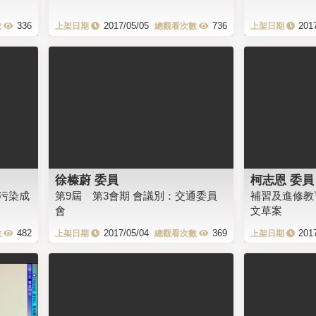
336
2017/05/05
736
201
徐榛蔚 委員
柯志恩 委員
污染成
第9屆 第3會期 會議別：交通委員
補習及進修教
會
文草案
482
2017/05/04
369
201