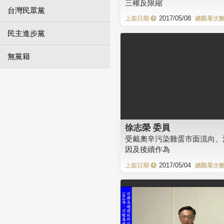
三權反限縮
台灣民眾黨
2017/05/08
民主進步黨
無黨籍
徐志榮 委員
受戴奧辛污染雞蛋市面流向、
因及後續作為
2017/05/04