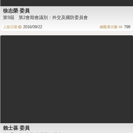
徐志榮 委員
第9屆 第2會期會議別：外交及國防委員會
2016/09/22
798
賴士葆 委員