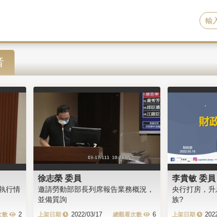
音
徐志榮 委員
李貴敏 委員
執行情
邀請勞動部部長列席報告業務概況，
央行打房，升
並備質詢
族?
2
2022/03/17
6
202