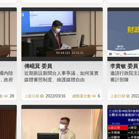
傅崐萁 委員
李貴敏 委員
國內陸
近期新設新聞台人事爭議，如何落實
邀請行政院主
，政府
媒體審照制度、維護媒體自由
審計部陳
28
2022/03/16
6
202