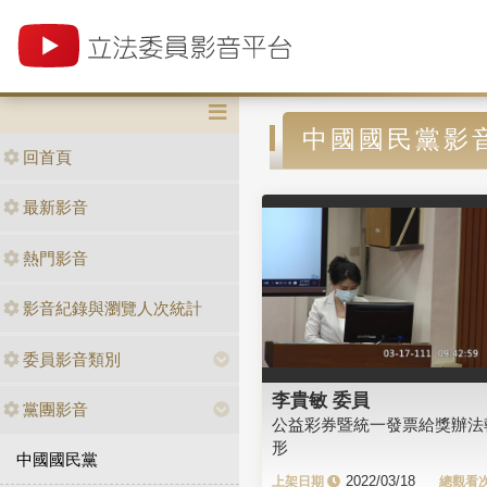
中國國民黨影
回首頁
最新影音
熱門影音
影音紀錄與瀏覽人次統計
委員影音類別
李貴敏 委員
黨團影音
公益彩券暨統一發票給獎辦法
形
中國國民黨
2022/03/18