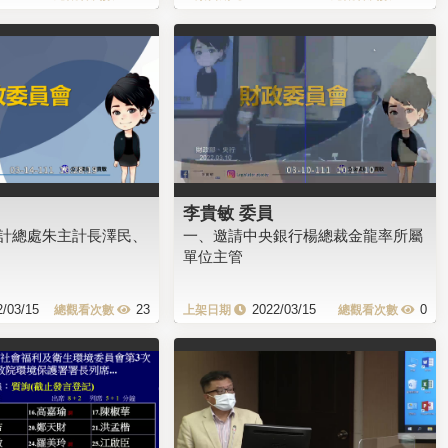
李貴敏 委員
計總處朱主計長澤民、
一、邀請中央銀行楊總裁金龍率所屬
單位主管
2/03/15
23
2022/03/15
0