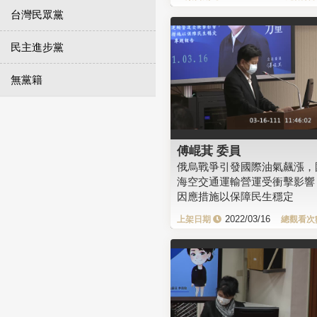
台灣民眾黨
民主進步黨
無黨籍
傅崐萁 委員
俄烏戰爭引發國際油氣飆漲，
海空交通運輸營運受衝擊影響
因應措施以保障民生穩定
2022/03/16