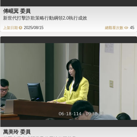
傅崐萁 委員
新世代打擊詐欺策略行動綱領2.0執行成效
2025/08/15
45
萬美玲 委員