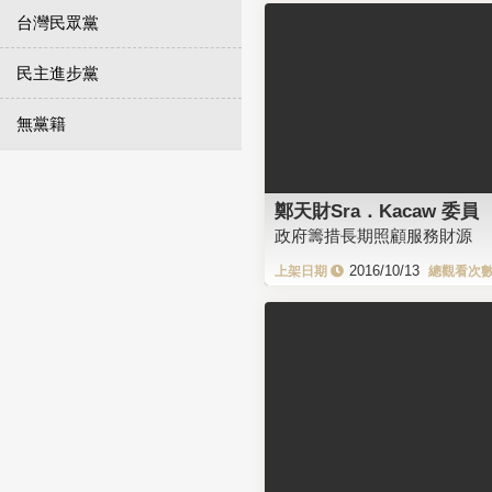
台灣民眾黨
民主進步黨
無黨籍
鄭天財Sra．Kacaw 委員
政府籌措長期照顧服務財源
2016/10/13