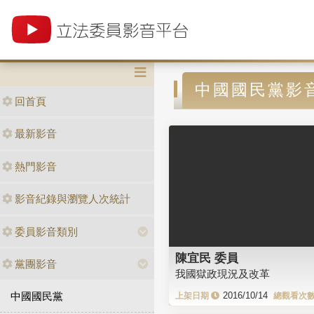
中國國民黨影
回首頁
最新影音
熱門影音
影音紀錄與瀏覽人次統計
委員影音類別
陳宜民 委員
黨團影音
我國獄政現況及改革
中國國民黨
2016/10/14