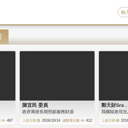
音
陳宜民 委員
鄭天財Sra．
政府籌措長期照顧服務財源
我國獄政現況
497
2016/10/14
412
201