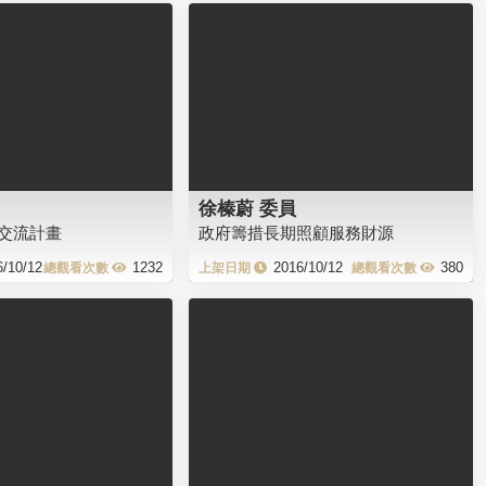
徐榛蔚 委員
交流計畫
政府籌措長期照顧服務財源
6/10/12
1232
2016/10/12
380