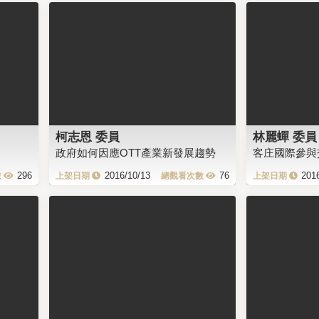
柯志恩 委員
林麗蟬 委員
政府如何因應OTT產業新發展趨勢
客庄國際參與
296
2016/10/13
76
201