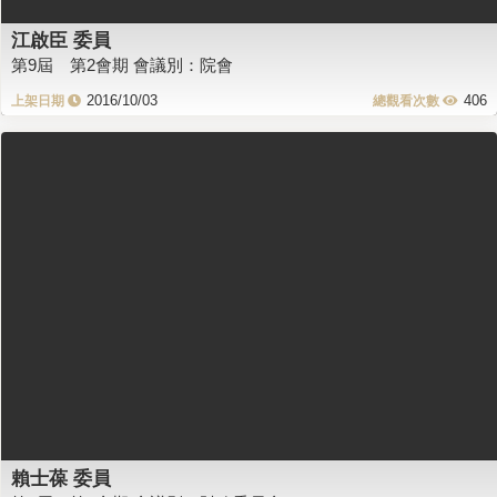
江啟臣 委員
第9屆 第2會期 會議別：院會
2016/10/03
406
賴士葆 委員