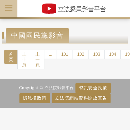
中國國民黨影音
首
上
上
...
191
192
193
194
19
頁
十
一
頁
頁
資訊安全政策
Copyright © 立法院影音平台
隱私權政策
立法院網站資料開放宣告