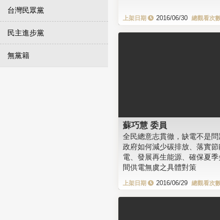
台灣民眾黨
2016/06/30
民主進步黨
無黨籍
蘇巧慧 委員
全民總意志貫徹，缺電不是問
政府如何減少碳排放、落實節
電、發展再生能源、確保夏季
間供電無虞之具體對策
2016/06/29