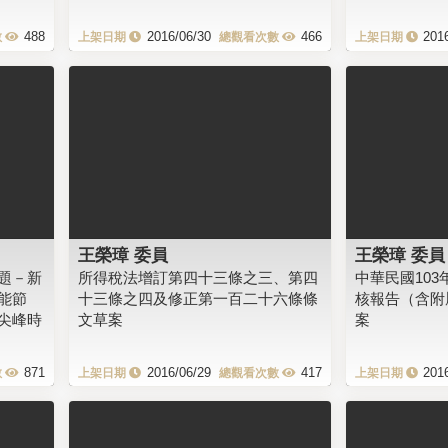
488
2016/06/30
466
201
王榮璋 委員
王榮璋 委員
題－新
所得稅法增訂第四十三條之三、第四
中華民國10
能節
十三條之四及修正第一百二十六條條
核報告（含附
尖峰時
文草案
案
871
2016/06/29
417
201