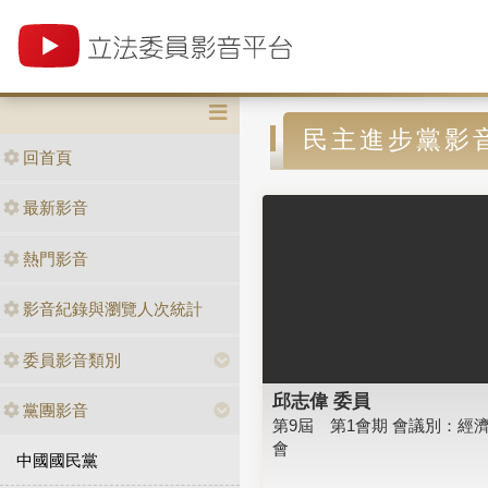
民主進步黨影
回首頁
最新影音
熱門影音
影音紀錄與瀏覽人次統計
委員影音類別
邱志偉 委員
黨團影音
第9屆 第1會期 會議別：經
會
中國國民黨