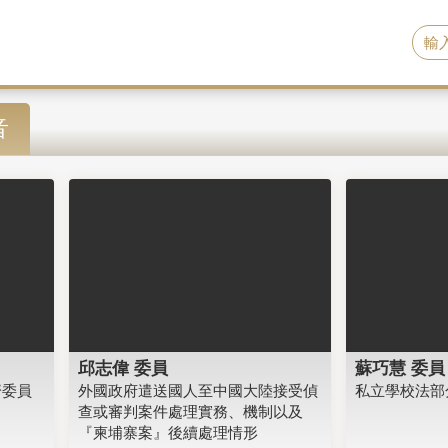
音
邱志偉 委員
蘇巧慧 委員
濟委員
外國政府遣送國人至中國大陸接受偵
私立學校法部
查或審判案件處理實務、機制以及
『柬埔寨案』後續處理情形