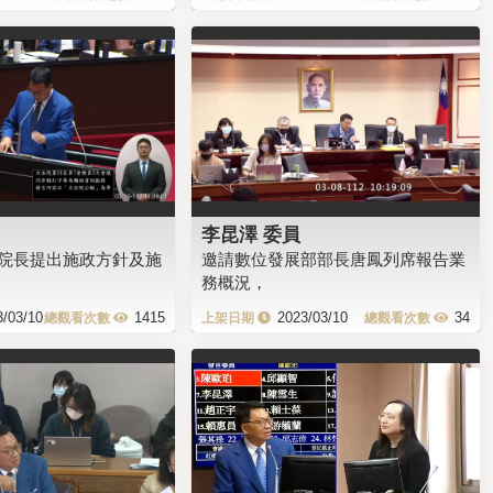
李昆澤 委員
院長提出施政方針及施
邀請數位發展部部長唐鳳列席報告業
務概況，
3/03/10
1415
2023/03/10
34