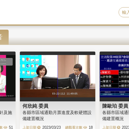
音
何欣純 委員
陳歐珀 委員
針及施
各縣市區域通勤月票進度及軟硬體設
各縣市區域通
備建置概況
備建置概況
51
2023/03/23
18
202