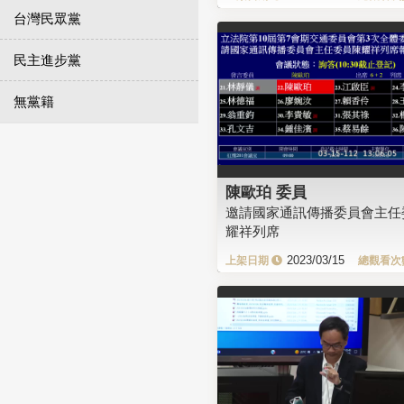
台灣民眾黨
民主進步黨
無黨籍
陳歐珀 委員
邀請國家通訊傳播委員會主任
耀祥列席
2023/03/15