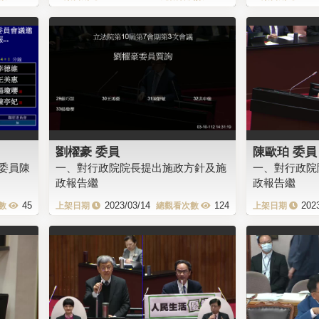
劉櫂豪 委員
陳歐珀 委員
委員陳
一、對行政院院長提出施政方針及施
一、對行政院
政報告繼
政報告繼
45
2023/03/14
124
202