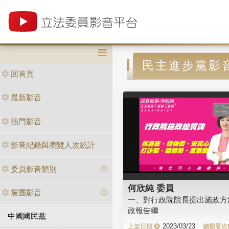
民主進步黨影
回首頁
最新影音
熱門影音
影音紀錄與瀏覽人次統計
委員影音類別
何欣純 委員
黨團影音
一、對行政院院長提出施政方
政報告繼
中國國民黨
2023/03/23