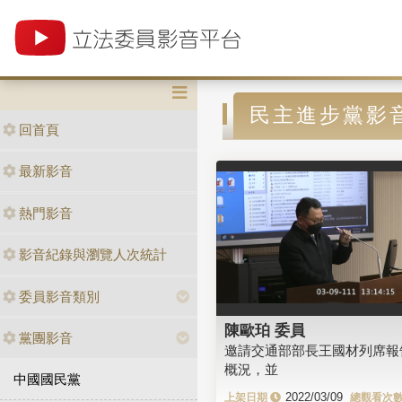
民主進步黨影
回首頁
最新影音
熱門影音
影音紀錄與瀏覽人次統計
委員影音類別
陳歐珀 委員
黨團影音
邀請交通部部長王國材列席報
概況，並
中國國民黨
2022/03/09