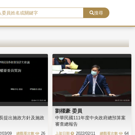
搜尋
劉櫂豪 委員
長提出施政方針及施政
中華民國111年度中央政府總預算案
審查總報告
2/03/09
26
2022/02/11
64