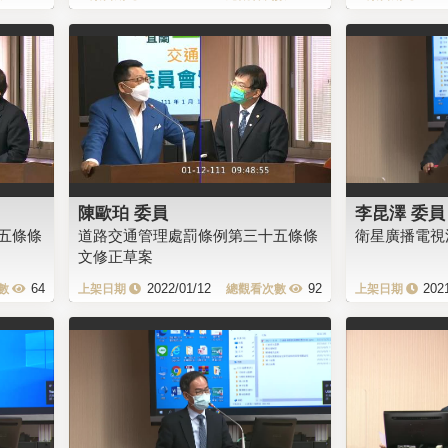
陳歐珀 委員
李昆澤 委員
五條條
道路交通管理處罰條例第三十五條條
衛星廣播電視
文修正草案
64
2022/01/12
92
202