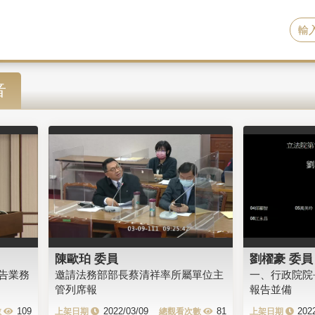
音
陳歐珀 委員
劉櫂豪 委員
告業務
邀請法務部部長蔡清祥率所屬單位主
一、行政院院
管列席報
報告並備
109
2022/03/09
81
202