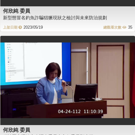
何欣純 委員
新型態冒名釣魚詐騙猖獗現狀之檢討與未來防治規劃
2023/05/19
35
何欣純 委員