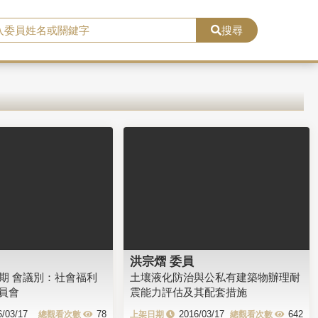
搜尋
洪宗熠 委員
會期 會議別：社會福利
土壤液化防治與公私有建築物辦理耐
員會
震能力評估及其配套措施
6/03/17
78
2016/03/17
642