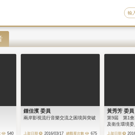
音
鍾佳濱 委員
黃秀芳 委員
兩岸影視流行音樂交流之困境與突破
第9屆 第1
及衛生環境委
540
2016/03/17
675
201