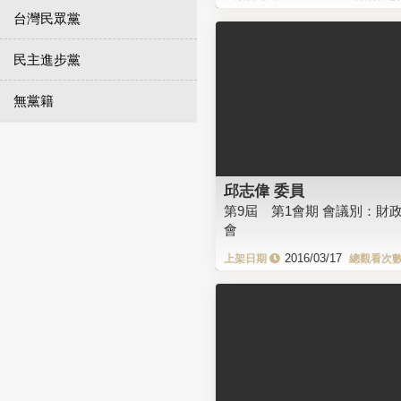
台灣民眾黨
民主進步黨
無黨籍
邱志偉 委員
第9屆 第1會期 會議別：財
會
2016/03/17