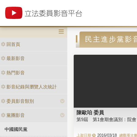
民主進步黨影
回首頁
最新影音
熱門影音
影音紀錄與瀏覽人次統計
委員影音類別
陳歐珀 委員
黨團影音
第9屆 第1會期會議別：院會
中國國民黨
2016/03/18