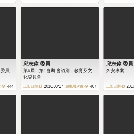
邱志偉 委員
邱志偉 委員
政委員
第9屆 第1會期 會議別：教育及文
久安專案
化委員會
444
2016/03/17
407
201