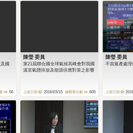
陳瑩 委員
陳瑩 委員
交及國
第21屆聯合國全球氣候高峰會對我國
不當黨產處理
溫室氣體排放及能源供應對策之影響
56
2016/03/15
600
201