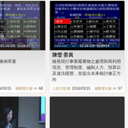
陳瑩 委員
條例草案
檢視現行事業廢棄物之處理與再利用
現況、管理制度、編制人力、預算以
及違法樣態，並提出未來檢討修正方
向
6/03/15
68
2016/03/15
57