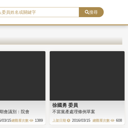
搜尋
徐國勇 委員
會期會議別：院會
不當黨產處理條例草案
6/03/15
1389
2016/03/15
608