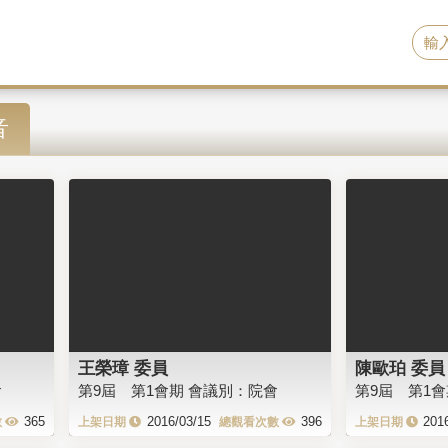
音
王榮璋 委員
陳歐珀 委員
會
第9屆 第1會期 會議別：院會
第9屆 第1
365
2016/03/15
396
201