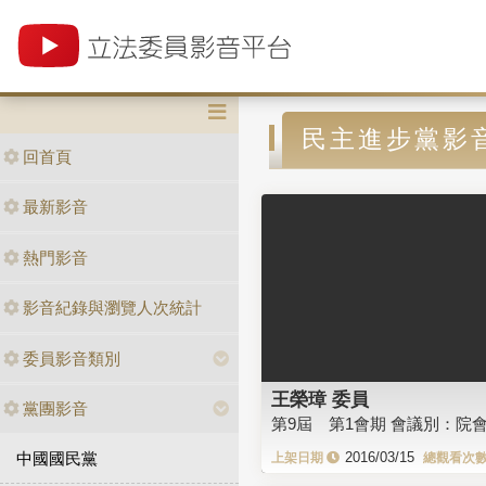
民主進步黨影
回首頁
最新影音
熱門影音
影音紀錄與瀏覽人次統計
委員影音類別
王榮璋 委員
黨團影音
第9屆 第1會期 會議別：院
中國國民黨
2016/03/15