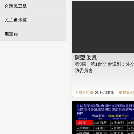
台灣民眾黨
民主進步黨
無黨籍
陳瑩 委員
第9屆 第1會期 會議別：外
防委員會
2016/03/15