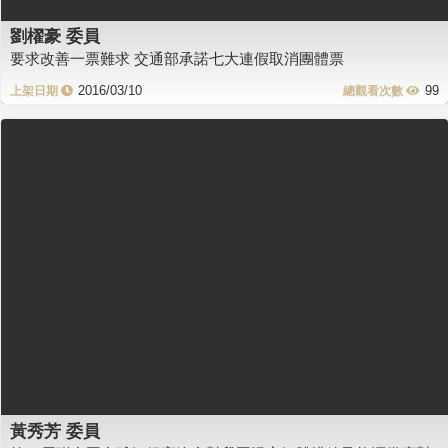
劉櫂豪 委員
要求改善一票難求 交通部承諾七大連假取消團體票
2016/03/10
99
黃秀芳 委員