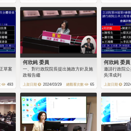
何欣純 委員
何欣純 委員
正草案
一、對行政院院長提出施政方針及施
邀請行政院公
政報告繼
吳澤成列
493
2024/03/29
65
202