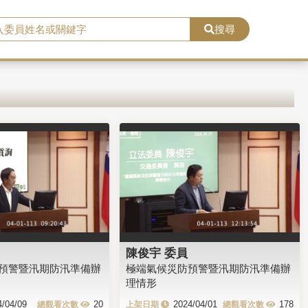
搜尋
陳俊宇 委員
預警暨汛期防汛準備辦
極端氣候災防預警暨汛期防汛準備辦
理情形
4/04/09
20
2024/04/01
178