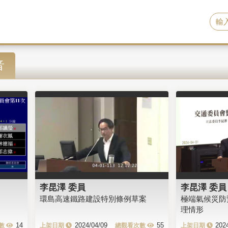
音
李昆澤 委員
李昆澤 委員
環島高速鐵路建設特別條例草案
極端氣候災防
理情形
14
2024/04/09
55
202