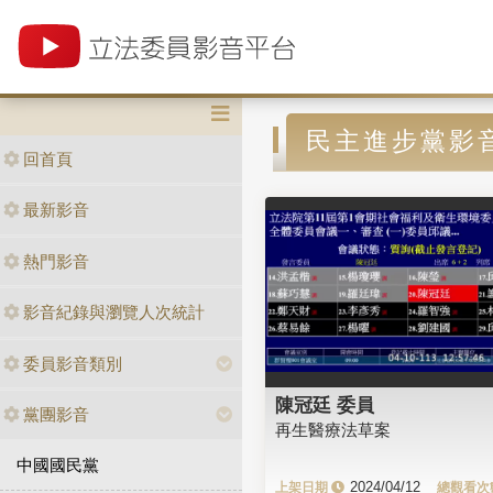
民主進步黨影
回首頁
最新影音
熱門影音
影音紀錄與瀏覽人次統計
委員影音類別
陳冠廷 委員
黨團影音
再生醫療法草案
中國國民黨
2024/04/12