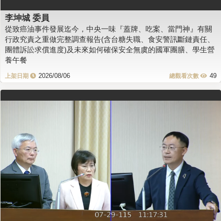
李坤城 委員
從致癌油事件發展迄今，中央一味『蓋牌、吃案、當門神』有關
行政究責之重做完整調查報告(含台糖失職、食安警訊斷鏈責任、
團體訴訟求償進度)及未來如何確保安全無虞的國軍團膳、學生營
養午餐
2026/08/06
49