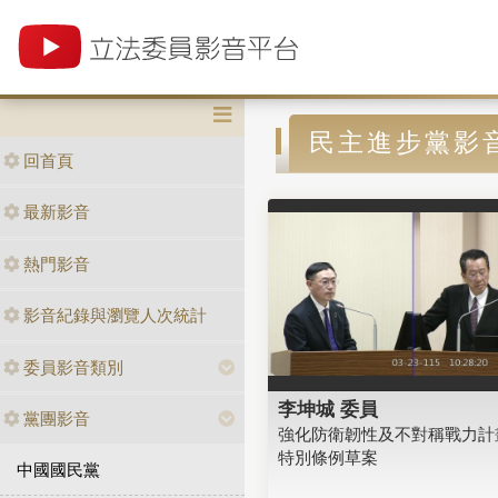
民主進步黨影
回首頁
最新影音
熱門影音
影音紀錄與瀏覽人次統計
委員影音類別
李坤城 委員
黨團影音
強化防衛韌性及不對稱戰力計
特別條例草案
中國國民黨