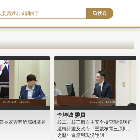
搜尋
李坤城 委員
部長翠雲率所屬機關首
核二、核三廠自主安全檢查現況與再
運轉計畫及政府『重啟核電三原則』
之歷年進度與現況說明