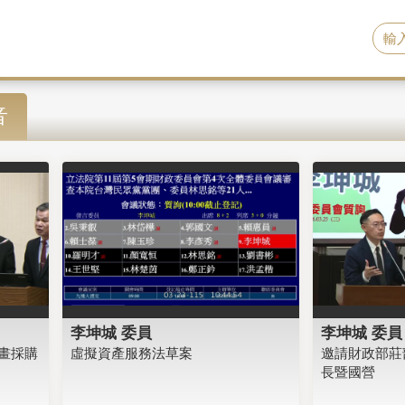
音
李坤城 委員
李坤城 委員
畫採購
虛擬資產服務法草案
邀請財政部莊
長暨國營