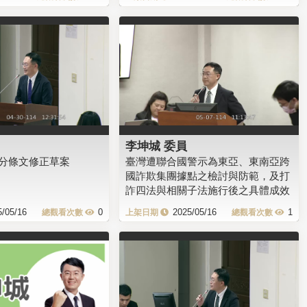
李坤城 委員
分條文修正草案
臺灣遭聯合國警示為東亞、東南亞跨
國詐欺集團據點之檢討與防範，及打
詐四法與相關子法施行後之具體成效
5/05/16
0
2025/05/16
1