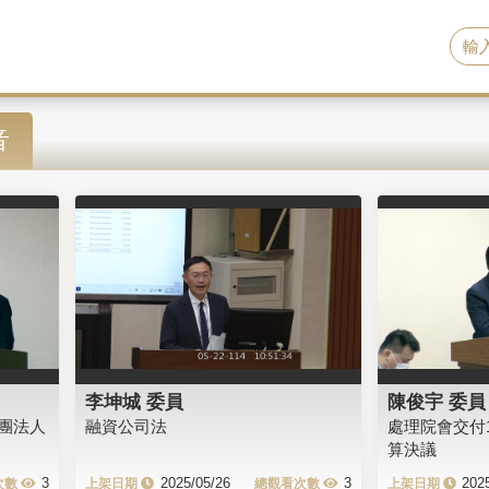
音
李坤城 委員
陳俊宇 委員
團法人
融資公司法
處理院會交付
算決議
3
2025/05/26
3
202