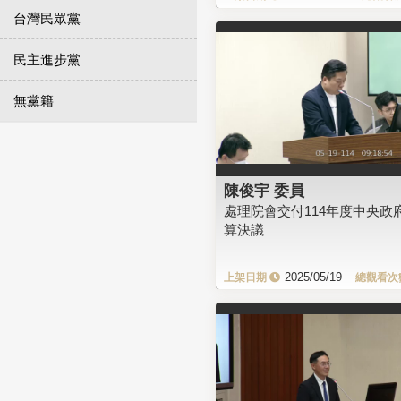
台灣民眾黨
民主進步黨
無黨籍
陳俊宇 委員
處理院會交付114年度中央政
算決議
2025/05/19