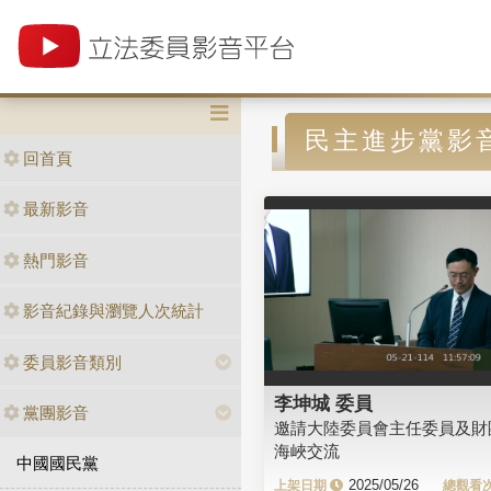
民主進步黨影
回首頁
最新影音
熱門影音
影音紀錄與瀏覽人次統計
委員影音類別
李坤城 委員
黨團影音
邀請大陸委員會主任委員及財
海峽交流
中國國民黨
2025/05/26