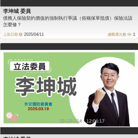
李坤城 委員
債務人保險契約價值的強制執行爭議（俗稱保單抵債）保險法該
怎麼修？
2025/04/11
1