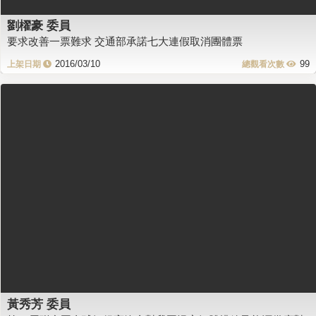
劉櫂豪 委員
要求改善一票難求 交通部承諾七大連假取消團體票
2016/03/10
99
黃秀芳 委員