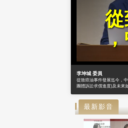
從
，
李坤城 委員
從致癌油事件發展迄今，中
團體訴訟求償進度)及未來
最新影音