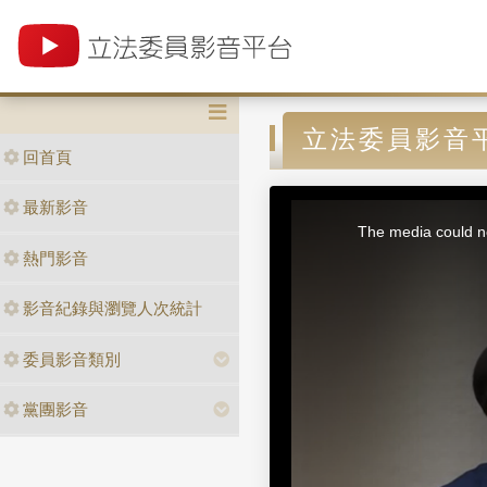
立法委員影音
回首頁
最新影音
T
h
i
The media could no
s
i
熱門影音
s
a
m
o
d
影音紀錄與瀏覽人次統計
a
l
w
i
委員影音類別
n
d
o
w
.
黨團影音