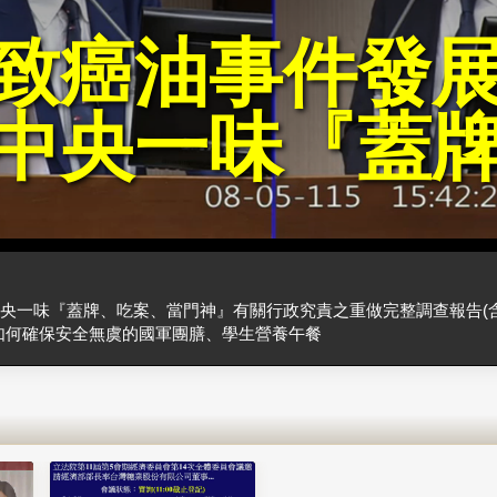
致癌油事件發
中央一味『蓋
央一味『蓋牌、吃案、當門神』有關行政究責之重做完整調查報告(
如何確保安全無虞的國軍團膳、學生營養午餐