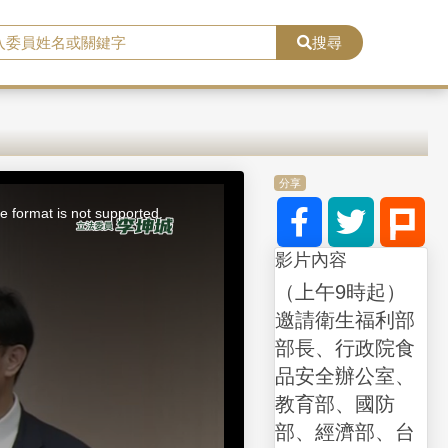
搜尋
分享
e format is not supported.
影片內容
（上午9時起）
邀請衛生福利部
部長、行政院食
品安全辦公室、
教育部、國防
部、經濟部、台