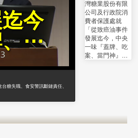
灣糖業股份有限
展迄今
公司及行政院消
費者保護處就
「從致癌油事件
牌、⋯
發展迄今，中央
一味『蓋牌、吃
案、當門神』有
關行政究責之重
做完整調查報告
(含台糖失職、食
含台糖失職、食安警訊斷鏈責任、
安警訊斷鏈責
任、團體訴訟求
償進度)及未來如
何確保安全無虞
的國軍團膳、學
生營養午餐」進