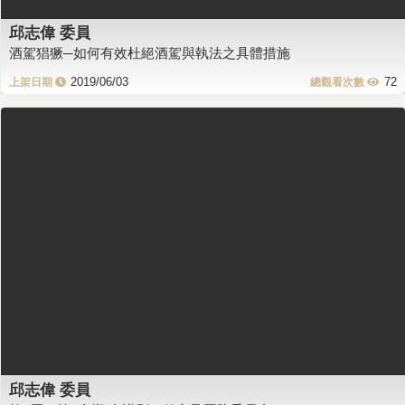
邱志偉 委員
酒駕猖獗─如何有效杜絕酒駕與執法之具體措施
2019/06/03
72
邱志偉 委員