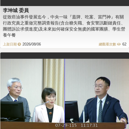
李坤城 委員
從致癌油事件發展迄今，中央一味『蓋牌、吃案、當門神』有關
行政究責之重做完整調查報告(含台糖失職、食安警訊斷鏈責任、
團體訴訟求償進度)及未來如何確保安全無虞的國軍團膳、學生營
養午餐
2026/08/06
62