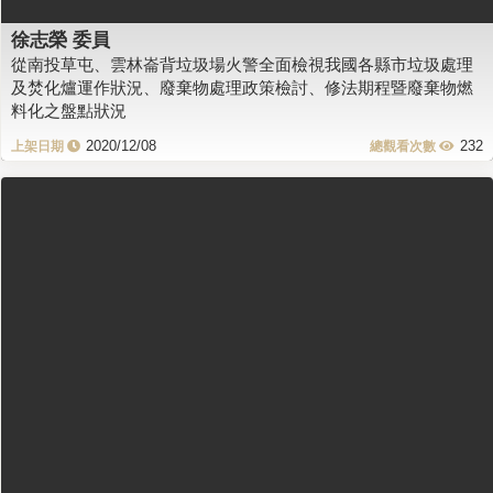
徐志榮 委員
從南投草屯、雲林崙背垃圾場火警全面檢視我國各縣市垃圾處理
及焚化爐運作狀況、廢棄物處理政策檢討、修法期程暨廢棄物燃
料化之盤點狀況
2020/12/08
232