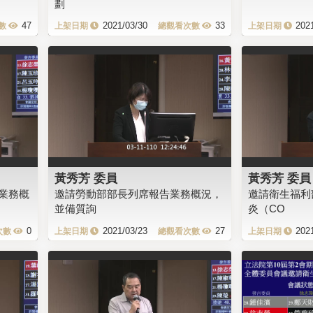
劃
47
2021/03/30
33
202
黃秀芳 委員
黃秀芳 委員
業務概
邀請勞動部部長列席報告業務概況，
邀請衛生福利
並備質詢
炎（CO
0
2021/03/23
27
202