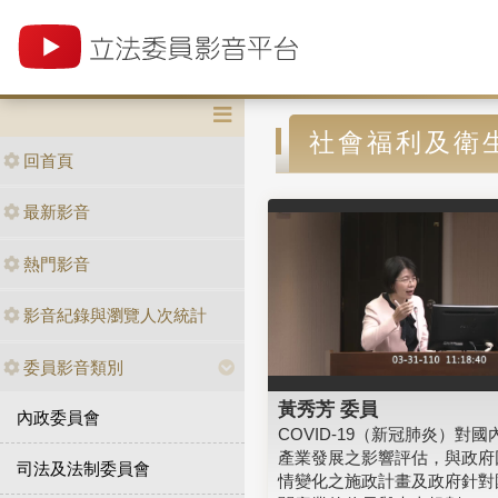
社會福利及衛
回首頁
最新影音
熱門影音
影音紀錄與瀏覽人次統計
委員影音類別
黃秀芳 委員
內政委員會
COVID-19（新冠肺炎）對國
產業發展之影響評估，與政府
司法及法制委員會
情變化之施政計畫及政府針對