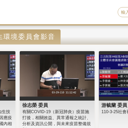
生環境委員會影音
徐志榮 委員
游毓蘭 委員
內生技
有關COVID-19（新冠肺炎）疫苗施
110-3-2
因應疫
打後，相關效益、異常通報之統計、
國內相
分析及資訊公開，與未來疫苗整備規