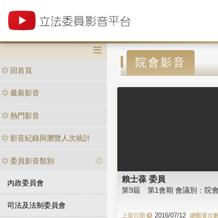
院會影音
回首頁
最新影音
熱門影音
影音紀錄與瀏覽人次統計
委員影音類別
賴士葆 委員
內政委員會
第9屆 第1會期 會議別：院
司法及法制委員會
2016/07/12