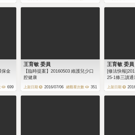
王育敏 委員
王育敏 委員
環保金
【臨時提案】20160503 維護兒少口
[修法快報]20
腔健康
25-1條三讀通
699
2016/07/06
351
201