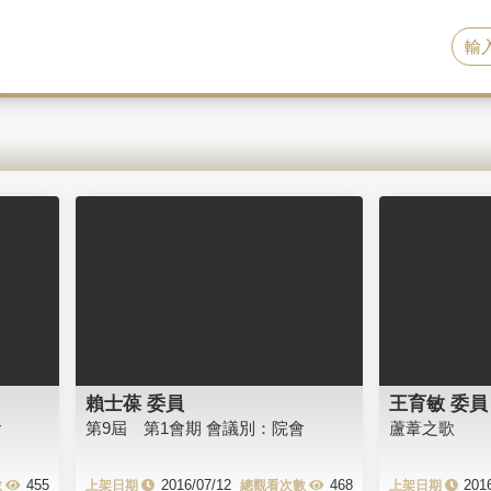
賴士葆 委員
王育敏 委員
會
第9屆 第1會期 會議別：院會
蘆葦之歌
455
2016/07/12
468
201