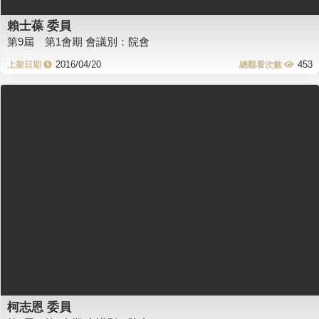
賴士葆 委員
第9屆 第1會期 會議別：院會
2016/04/20
453
柯志恩 委員