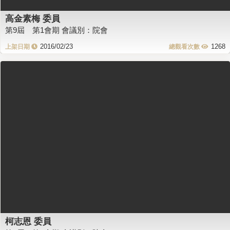
高金素梅 委員
第9屆 第1會期 會議別：院會
2016/02/23
1268
柯志恩 委員