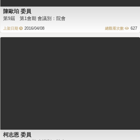
陳歐珀 委員
第9屆 第1會期 會議別：院會
2016/04/08
627
柯志恩 委員