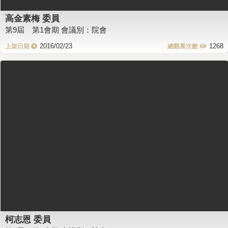
高金素梅 委員
第9屆 第1會期 會議別：院會
2016/02/23
1268
柯志恩 委員