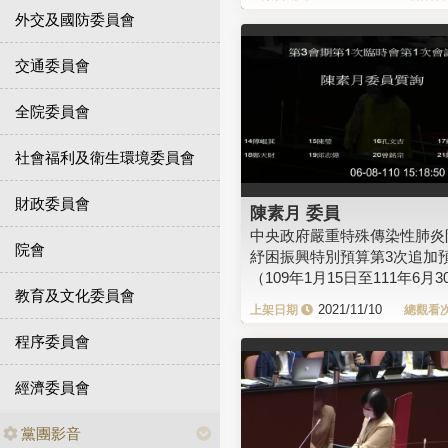
外交及國防委員會
交通委員會
全院委員會
社會福利及衛生環境委員會
財政委員會
陳素月 委員
中央政府嚴重特殊傳染性肺炎
院會
紓困振興特別預算第3次追加
（109年1月15日至111年6月3
教育及文化委員會
2021/11/10
程序委員會
經濟委員會
黨團影音