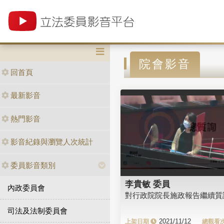
院會影音
回首頁
最新影音
熱門影音
影音紀錄與瀏覽人次統計
委員影音類別
李貴敏 委員
內政委員會
對行政院院長施政報告繼續質
司法及法制委員會
2021/11/12