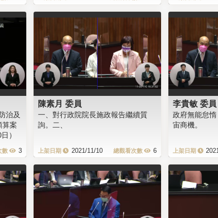
陳素月 委員
李貴敏 委員
防治及
一、對行政院院長施政報告繼續質
政府無能怠惰
預算案
詢。二、
宙商機。
0日）
3
2021/11/10
6
202