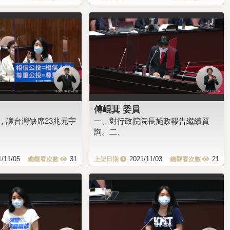
傅崐萁 委員
，讓台灣缺席23兆元宇
一、對行政院院長施政報告繼續質
詢。二、
1/11/05
31
2021/11/03
21