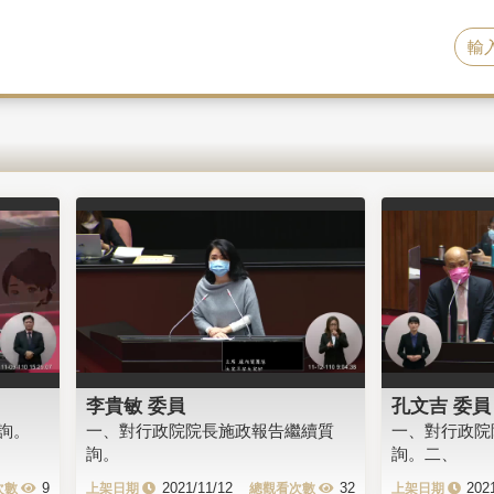
李貴敏 委員
孔文吉 委員
詢。
一、對行政院院長施政報告繼續質
一、對行政院
詢。
詢。二、
9
2021/11/12
32
202