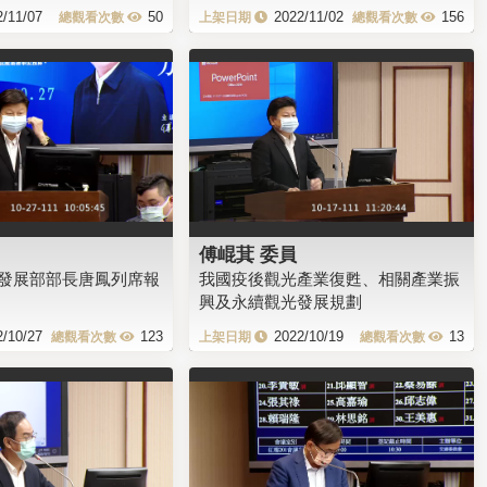
2/11/07
50
2022/11/02
156
傅崐萁 委員
發展部部長唐鳳列席報
我國疫後觀光產業復甦、相關產業振
興及永續觀光發展規劃
2/10/27
123
2022/10/19
13