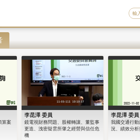
音
李昆澤 委員
李昆澤 委員
預算案
鏡電視財務問題、股權轉讓、董監事
我國交通行動服
更迭、洩密疑雲所肇之經營與信任危
況、績效分析
機