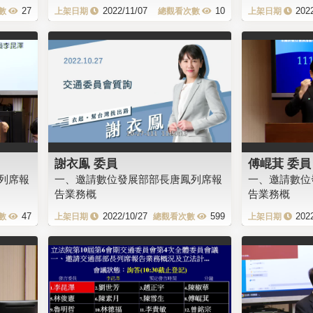
27
2022/11/07
10
202
謝衣鳯 委員
傅崐萁 委員
列席報
一、邀請數位發展部部長唐鳳列席報
一、邀請數位
告業務概
告業務概
47
2022/10/27
599
202