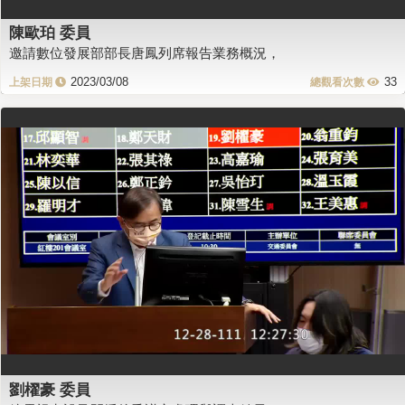
陳歐珀 委員
邀請數位發展部部長唐鳳列席報告業務概況，
2023/03/08
33
劉櫂豪 委員