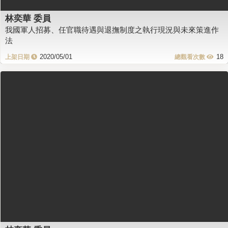
林奕華 委員
我國軍人招募、任官職待遇與退撫制度之執行現況與未來策進作
法
2020/05/01
18