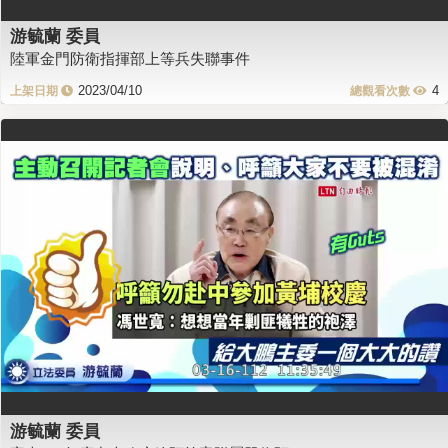
游毓蘭 委員
陸軍金門防衛指揮部上等兵失聯事件
2023/04/10
4
游毓蘭 委員