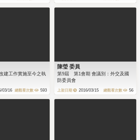
陳瑩 委員
改建工作實施至今之執
第9屆 第1會期 會議別：外交及國
防委員會
6/03/16
593
2016/03/15
56