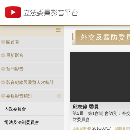
外交及國防委
回首頁
最新影音
熱門影音
影音紀錄與瀏覽人次統計
委員影音類別
邱志偉 委員
內政委員會
第9屆 第1會期 會議別：外
防委員會
司法及法制委員會
2016/03/17