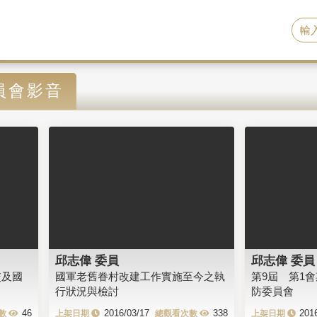
員會影音
邱志偉 委員
邱志偉 委員
交及國
國軍老舊眷村改建工作實施至今之執
第9屆 第1
行狀況與檢討
防委員會
46
2016/03/17
338
201