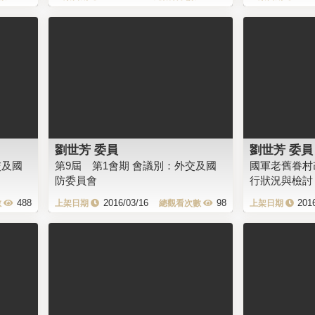
劉世芳 委員
劉世芳 委員
交及國
第9屆 第1會期 會議別：外交及國
國軍老舊眷村
防委員會
行狀況與檢討
488
2016/03/16
98
201