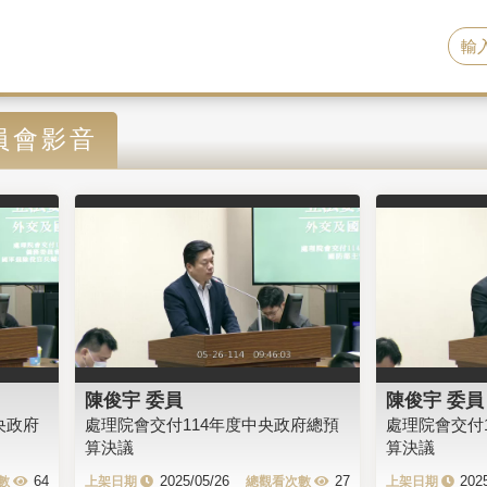
員會影音
陳俊宇 委員
陳俊宇 委員
央政府
處理院會交付114年度中央政府總預
處理院會交付
算決議
算決議
64
2025/05/26
27
202