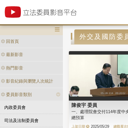
外交及國防委
回首頁
最新影音
熱門影音
影音紀錄與瀏覽人次統計
委員影音類別
陳俊宇 委員
內政委員會
一、處理院會交付114年度中
總預算
司法及法制委員會
2025/05/29