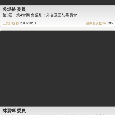
吳焜裕 委員
第9屆 第4會期 會議別：外交及國防委員會
2017/10/11
296
林麗蟬 委員